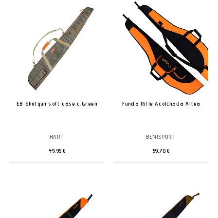
EB Shotgun soft case c.Green
Funda Rifle Acolchada Altea
HART
BENISPORT
49,95 €
59,70 €