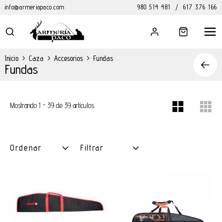
info@armeriapaco.com
980 514 481
/
617 376 166
Inicio
>
Caza
>
Accesorios
>
Fundas
Fundas
Mostrando 1 - 39 de 39 artículos
Ordenar
Filtrar