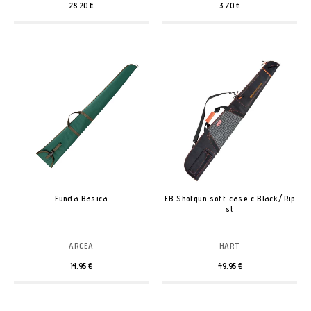
28,20 €
3,70 €
Funda Basica
EB Shotgun soft case c.Black/Rip
st
ARCEA
HART
14,95 €
49,95 €