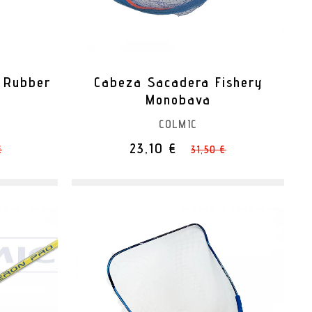
 Rubber
Cabeza Sacadera Fishery
Monobava
COLMIC
23,10 €
€
31,50 €