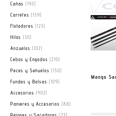
Cañas
(193)
Carretes
(159)
Flotadores
(125)
Hilos
(50)
Anzuelos
(102)
Cebos y Engodos
(210)
Peces y Señuelos
(150)
Mango Sa
Fundas y Bolsas
(109)
Accesorios
(402)
Panieres y Accesorios
(88)
Rejones y Sacadoras
(73)