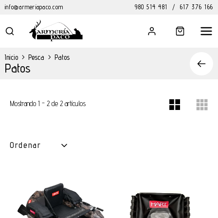
info@armeriapaco.com
980 514 481
/
617 376 166
Inicio
>
Pesca
>
Patos
Patos
Mostrando 1 - 2 de 2 artículos
Ordenar