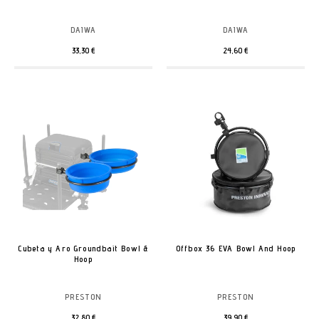
DAIWA
DAIWA
33,30 €
24,60 €
Cubeta y Aro Groundbait Bowl &
Offbox 36 EVA Bowl And Hoop
Hoop
PRESTON
PRESTON
32,80 €
39,90 €