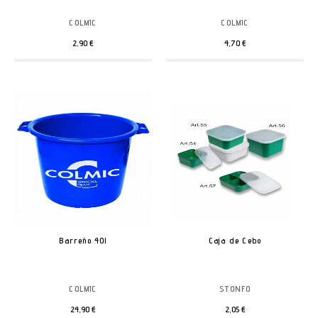
COLMIC
COLMIC
2,90 €
4,70 €
Barreño 40l
Caja de Cebo
COLMIC
STONFO
24,90 €
2,05 €