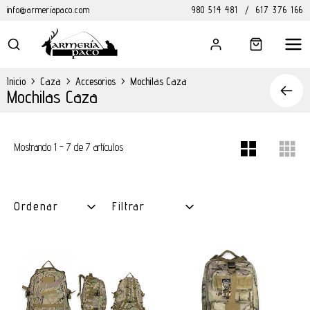
info@armeriapaco.com
980 514 481
/
617 376 166
Inicio
>
Caza
>
Accesorios
>
Mochilas Caza
Mochilas Caza
Mostrando 1 - 7 de 7 artículos
Ordenar
Filtrar