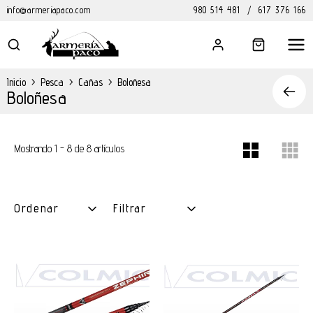
info@armeriapaco.com
980 514 481
/
617 376 166
Inicio
>
Pesca
>
Cañas
>
Boloñesa
Boloñesa
Mostrando 1 - 8 de 8 artículos
Ordenar
Filtrar