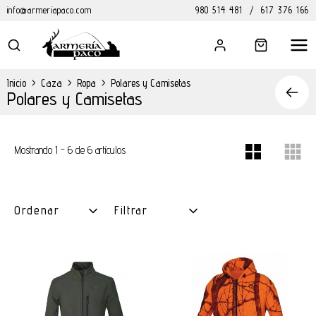
info@armeriapaco.com
980 514 481
/
617 376 166
Inicio
>
Caza
>
Ropa
>
Polares y Camisetas
Polares y Camisetas
Mostrando 1 - 6 de 6 artículos
Ordenar
Filtrar