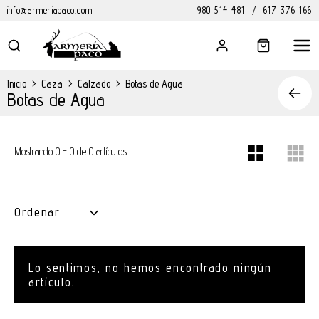
info@armeriapaco.com
980 514 481
/
617 376 166
Inicio
>
Caza
>
Calzado
>
Botas de Agua
Botas de Agua
Mostrando 0 - 0 de 0 artículos
Ordenar
Lo sentimos, no hemos encontrado ningún
artículo.