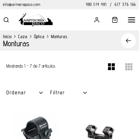
info@armeriapaco.com
980 514 481
/
617 376 166
Inicio
>
Caza
>
Óptica
>
Monturas
Monturas
Mostrando 1 - 7 de 7 artículos
Ordenar
Filtrar