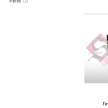
Patos
(2)
Fe