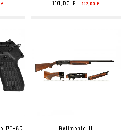
110,00 €
 €
122,00 €
do PT-80
Bellmonte II