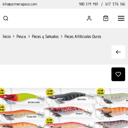
info@armeriapaco.com
980 514 481
/
617 376 166
Inicio
>
Pesca
>
Peces y Señuelos
>
Peces Artificiales Duros