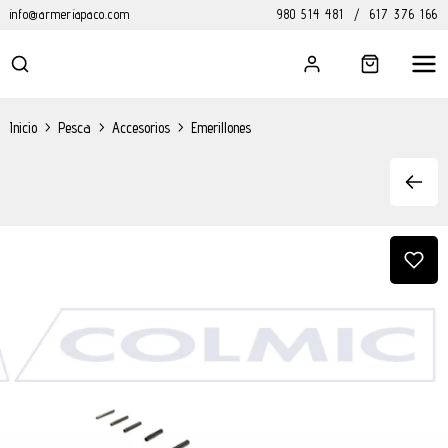
info@armeriapaco.com
980 514 481
/
617 376 166
Inicio
>
Pesca
>
Accesorios
>
Emerillones