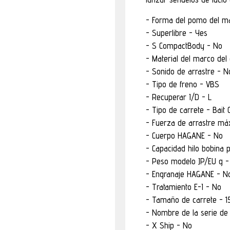
Forma del pomo del ma
Superlibre - Yes
S CompactBody - No
Material del marco del
Sonido de arrastre - N
Tipo de freno - VBS
Recuperar I/D - L
Tipo de carrete - Bait 
Fuerza de arrastre máx
Cuerpo HAGANE - No
Capacidad hilo bobina 
Peso modelo JP/EU g -
Engranaje HAGANE - N
Tratamiento E-I - No
Tamaño de carrete - 15
Nombre de la serie de 
X Ship - No