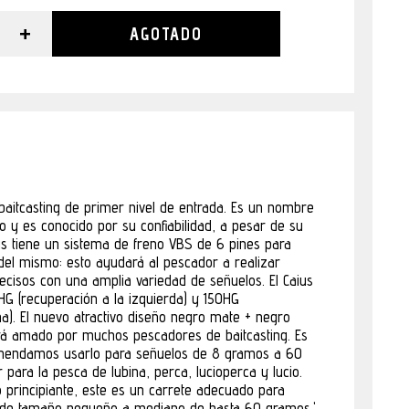
+
AGOTADO
 baitcasting de primer nivel de entrada. Es un nombre
o y es conocido por su confiabilidad, a pesar de su
ius tiene un sistema de freno VBS de 6 pines para
 del mismo: esto ayudará al pescador a realizar
ecisos con una amplia variedad de señuelos. El Caius
HG (recuperación a la izquierda) y 150HG
ha). El nuevo atractivo diseño negro mate + negro
 será amado por muchos pescadores de baitcasting. Es
comendamos usarlo para señuelos de 8 gramos a 60
 para la pesca de lubina, perca, lucioperca y lucio.
o principiante, este es un carrete adecuado para
o de tamaño pequeño a mediano de hasta 60 gramos.'