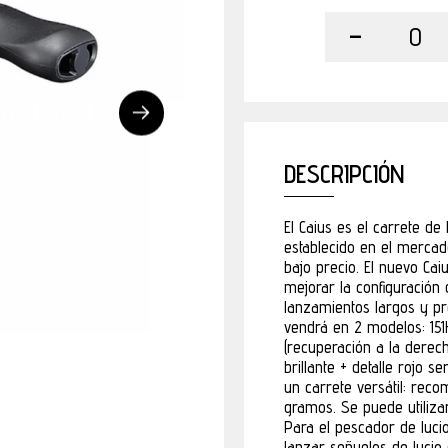
-
0
DESCRIPCIÓN
El Caius es el carrete de
establecido en el mercad
bajo precio. El nuevo Ca
mejorar la configuración
lanzamientos largos y pr
vendrá en 2 modelos: 151
(recuperación a la derec
brillante + detalle rojo
un carrete versátil: re
gramos. Se puede utilizar
Para el pescador de luci
lanzar señuelos de luci