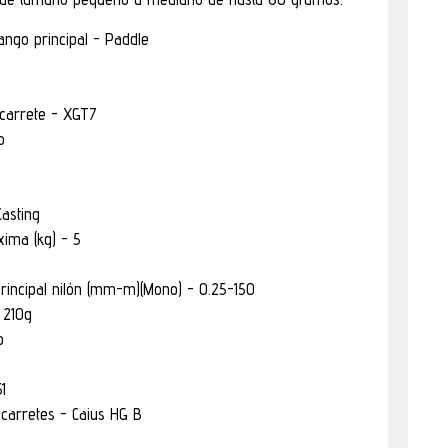
ngo principal - Paddle
 carrete - XGT7
o
Casting
ima (kg) - 5
principal nilón (mm-m)(Mono) - 0.25-150
 210g
o
1
carretes - Caius HG B