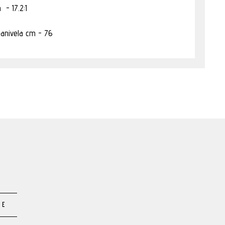
 - 17.2:1
manivela cm - 76
TE