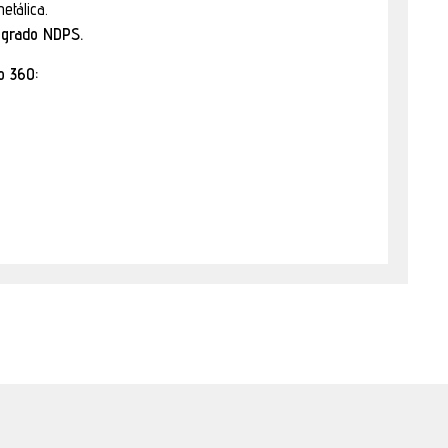
etálica.
tegrado NDPS.
o 360: