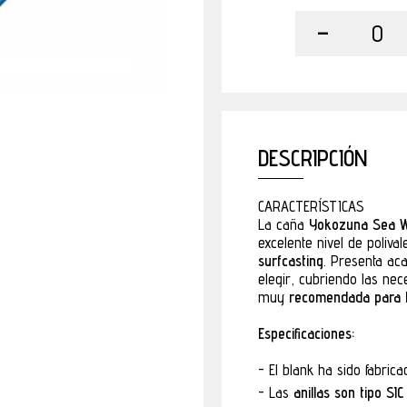
-
0
DESCRIPCIÓN
CARACTERÍSTICAS
La caña
Yokozuna Sea Wa
excelente nivel de polival
surfcasting
. Presenta ac
elegir, cubriendo las ne
muy
recomendada para lo
Especificaciones:
El blank ha sido fabric
Las
anillas son tipo SIC