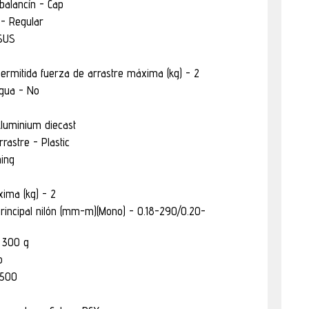
balancín - Cap
 - Regular
 SUS
permitida fuerza de arrastre máxima (kg) - 2
agua - No
Aluminium diecast
rastre - Plastic
ning
ima (kg) - 2
principal nilón (mm-m)(Mono) - 0.18-290/0.20-
 300 g
o
2500