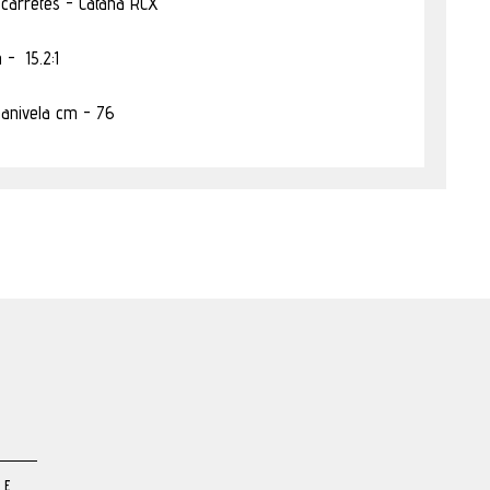
carretes - Catana RCX
 - 15.2:1
manivela cm - 76
TE