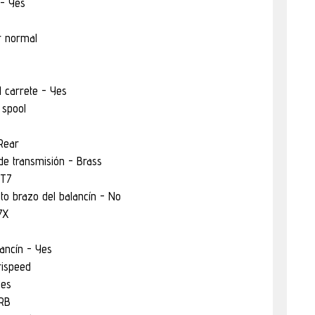
 - Yes
r normal
l carrete - Yes
 spool
 Rear
de transmisión - Brass
XT7
o brazo del balancín - No
7X
ancín - Yes
rispeed
Yes
RB