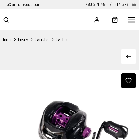
info@armeriapaco.com
980 514 481
/
617 376 166
Inicio
>
Pesca
>
Carretes
>
Casting