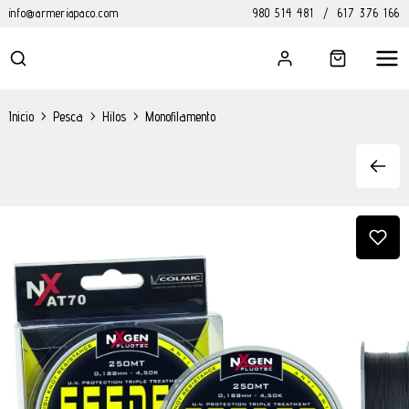
info@armeriapaco.com
980 514 481
/
617 376 166
Inicio
>
Pesca
>
Hilos
>
Monofilamento