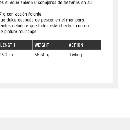
ntes al agua salada y sonajeros de hazañas en su
 g con acción flotante.
gua dulce después de pescar en el mar para
llantes debido a que todos están hechos con un
e pintura multicapa.
LENGTH
WEIGHT
ACTION
13.0 cm
36.80 g
floating