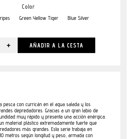
Color
ripes
Green Yellow Tiger
Blue Silver
+
AÑADIR A LA CESTA
la pesca con curricán en el agua salada y los
randes depredadores. Gracias a un gran labio de
undidad muy rápido y presenta una acción enérgica.
un material plástico extremadamente fuerte que
predadores más grandes. Esta serie trabaja en
 10 metros según longitud y peso, armada con