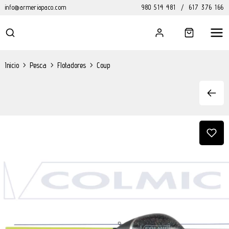
info@armeriapaco.com
980 514 481
/
617 376 166
Inicio
>
Pesca
>
Flotadores
>
Coup