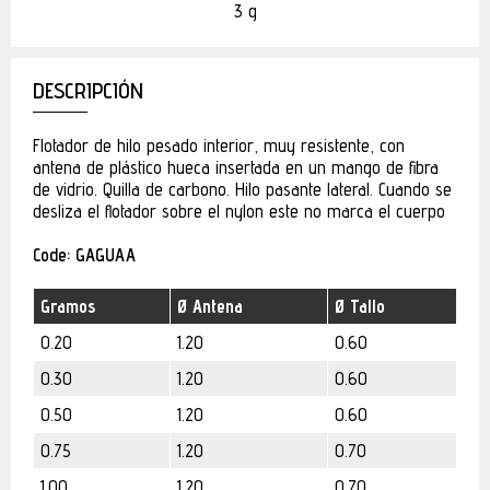
3 g
DESCRIPCIÓN
Flotador de hilo pesado interior, muy resistente, con
antena de plástico hueca insertada en un mango de fibra
de vidrio. Quilla de carbono. Hilo pasante lateral. Cuando se
desliza el flotador sobre el nylon este no marca el cuerpo
Code: GAGUAA
Gramos
Ø Antena
Ø Tallo
0.20
1.20
0.60
0.30
1.20
0.60
0.50
1.20
0.60
0.75
1.20
0.70
1.00
1.20
0.70