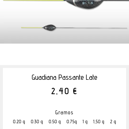
Guadiana Passante Late
2,40 €
Gramos
0.20 g
0.30 g
0.50 g
0.75g
1 g
1,50 g
2 g