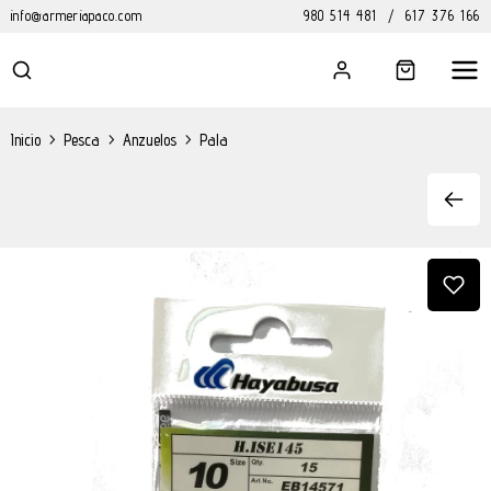
info@armeriapaco.com
980 514 481
/
617 376 166
Inicio
>
Pesca
>
Anzuelos
>
Pala