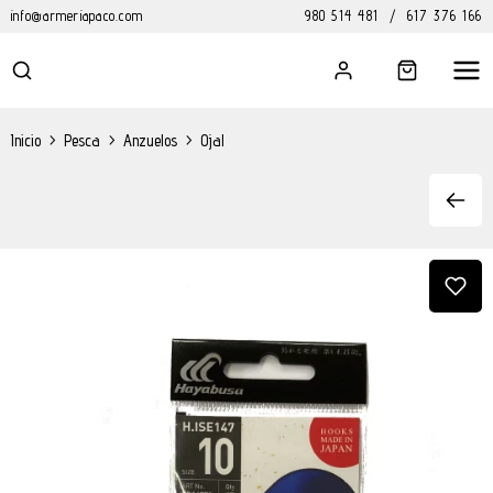
info@armeriapaco.com
980 514 481
/
617 376 166
Inicio
>
Pesca
>
Anzuelos
>
Ojal