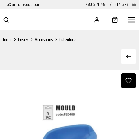
info@armeriapaco.com
980 514 481
/
617 376 166
Inicio
>
Pesca
>
Accesorios
>
Cebadores