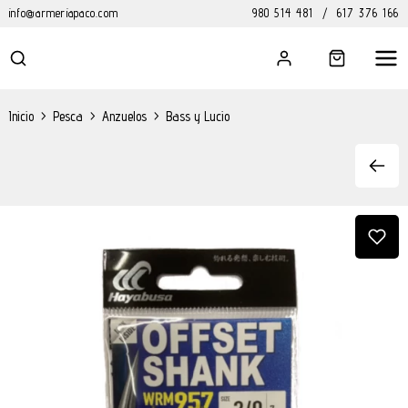
info@armeriapaco.com
980 514 481
/
617 376 166
Inicio
>
Pesca
>
Anzuelos
>
Bass y Lucio