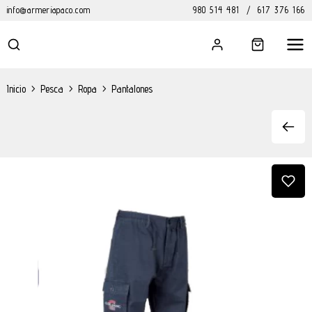
info@armeriapaco.com
980 514 481
/
617 376 166
Inicio
>
Pesca
>
Ropa
>
Pantalones