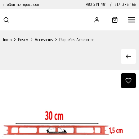
info@armeriapaco.com
980 514 481
/
617 376 166
Inicio
>
Pesca
>
Accesorios
>
Pequeños Accesorios