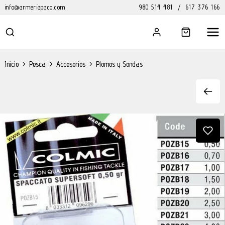
info@armeriapaco.com
980 514 481
/
617 376 166
Inicio
>
Pesca
>
Accesorios
>
Plomos y Sondas