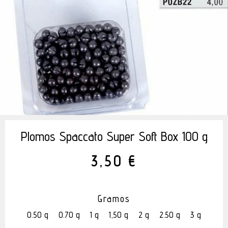
Plomos Spaccato Super Soft Box 100 g
3,50 €
Gramos
0.50 g
0.70 g
1 g
1,50 g
2 g
2.50 g
3 g