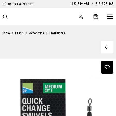
info@armeriapaco.com
980 514 481
/
617 376 166
Inicio
>
Pesca
>
Accesorios
>
Emerillones