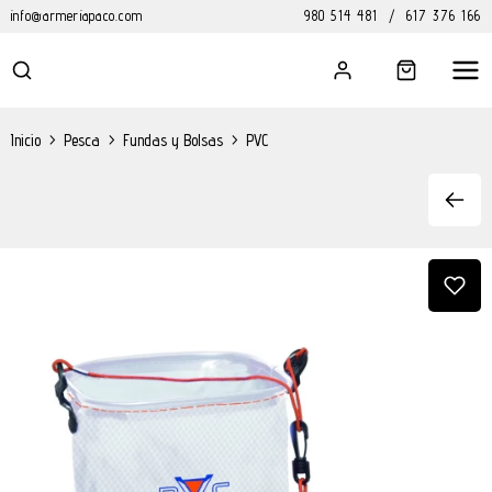
info@armeriapaco.com
980 514 481
/
617 376 166
Inicio
>
Pesca
>
Fundas y Bolsas
>
PVC