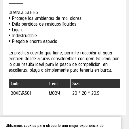
ORANGE SERIES
• Protege los ambientes de mal olores
• Evita pèrdidas de residuos lìquidos
• Ligero
• Indestructible
• Plegable ahorra espacio
La practica cuerda que tiene, permite recopilar el agua
tambien desde alturas considerables con gran facilidad; por
lo que resulta ideal para la pesca de competiciòn, en
escolleras, playa o simplemente para tenerla en barca.
Code
Item
Size
BOXEVA301
MOBY
20 * 20 * 20.5
Utilizamos cookies para ofrecerle una mejor experiencia de