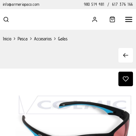
info@armeriapaco.com
980 514 481
/
617 376 166
Inicio
>
Pesca
>
Accesorios
>
Gafas