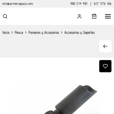
info@armeriapaco.com
980 514 481
/
617 376 166
Inicio
>
Pesca
>
Panieres y Accesorios
>
Accesorios y Soportes