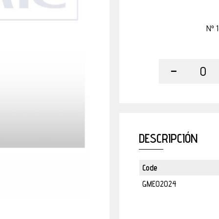
Nº 
-
0
DESCRIPCIÓN
Code
GME02024