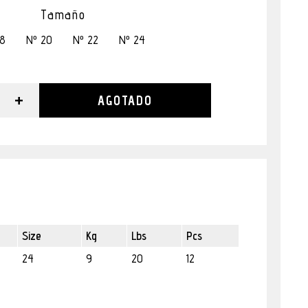
Tamaño
18
Nº 20
Nº 22
Nº 24
+
AGOTADO
Size
Kg
Lbs
Pcs
24
9
20
12