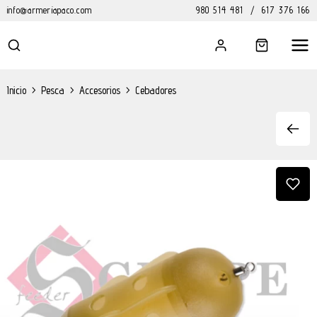
info@armeriapaco.com
980 514 481
/
617 376 166
Inicio
>
Pesca
>
Accesorios
>
Cebadores