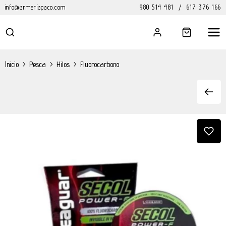
info@armeriapaco.com
980 514 481
/
617 376 166
Inicio
>
Pesca
>
Hilos
>
Fluorocarbono