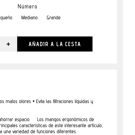
Número
queño
Mediano
Grande
+
AÑADIR A LA CESTA
s malos olores • Evita las filtraciones líquidas y
 ahorrar espacio Los mangos ergonómicos de
incipales características de este interesante artículo,
ra una variedad de funciones diferentes.