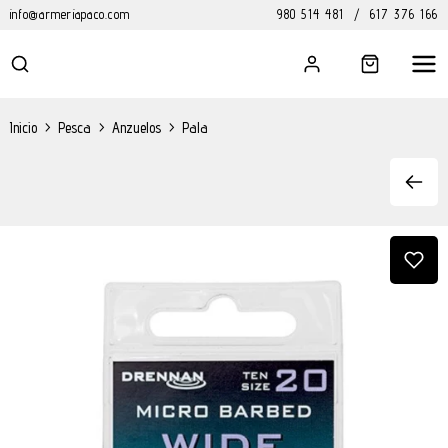
info@armeriapaco.com
980 514 481
/
617 376 166
Inicio
>
Pesca
>
Anzuelos
>
Pala